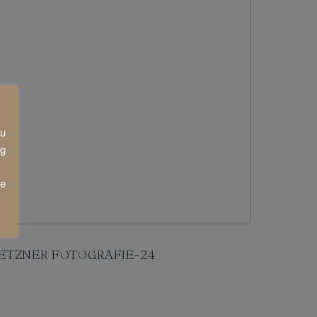
zu
ng
ie
ETZNER FOTOGRAFIE-24