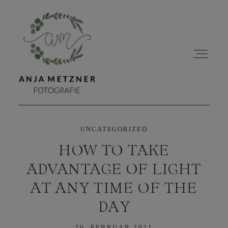
UNCATEGORIZED
HOME
HOW TO TAKE
ADVANTAGE OF LIGHT
PORTFOLIO
AT ANY TIME OF THE
ÜBER MICH
DAY
26. FEBRUAR 2021
BLOG