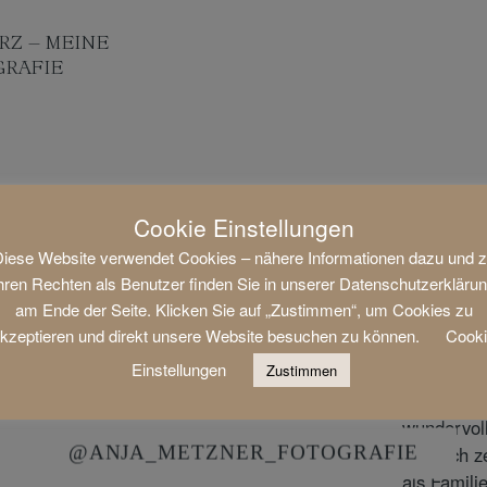
RZ – MEINE
RAFIE
FOLGE MIR AUF INSTAGRAM
Cookie Einstellungen
iese Website verwendet Cookies – nähere Informationen dazu und 
hren Rechten als Benutzer finden Sie in unserer Datenschutzerkläru
am Ende der Seite. Klicken Sie auf „Zustimmen“, um Cookies zu
kzeptieren und direkt unsere Website besuchen zu können.
Cook
Einstellungen
Zustimmen
@ANJA_METZNER_FOTOGRAFIE