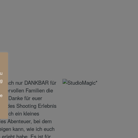
zu
ng
ie